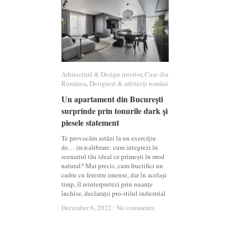
Arhitectură & Design interior
Arhitectură & Design interior
,
Case din
Case din
România
România
,
Designeri & arhitecți români
Designeri & arhitecți români
Un apartament din București
Un apartament din București
surprinde prin tonurile dark și
surprinde prin tonurile dark și
piesele statement
piesele statement
Te provocăm astăzi la un exercițiu
de… (re)calibrare: cum integrezi în
scenariul tău ideal ce primești în mod
natural? Mai precis, cum fructifici un
cadru cu ferestre imense, dar în același
timp, îl reinterpretezi prin nuanțe
închise, declarații pro-stilul industrial
December 6, 2022
December 6, 2022
/
/
No comments
No comments