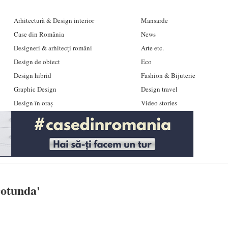
Arhitectură & Design interior
Mansarde
Case din România
News
Designeri & arhitecți români
Arte etc.
Design de obiect
Eco
Design hibrid
Fashion & Bijuterie
Graphic Design
Design travel
Design în oraș
Video stories
rotunda
'