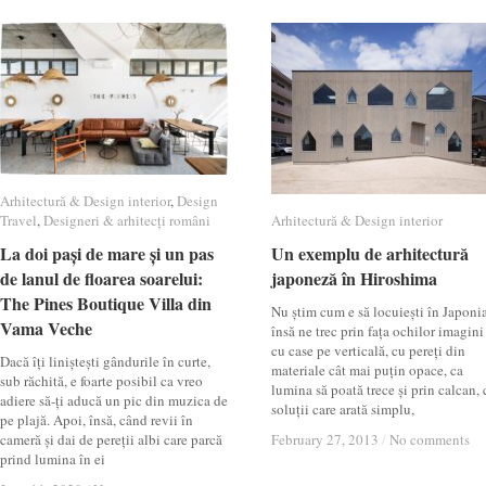
Arhitectură & Design interior
Arhitectură & Design interior
,
Design
Design
Travel
Travel
,
Designeri & arhitecți români
Designeri & arhitecți români
Arhitectură & Design interior
Arhitectură & Design interior
La doi pași de mare și un pas
La doi pași de mare și un pas
Un exemplu de arhitectură
Un exemplu de arhitectură
de lanul de floarea soarelui:
de lanul de floarea soarelui:
japoneză în Hiroshima
japoneză în Hiroshima
The Pines Boutique Villa din
The Pines Boutique Villa din
Nu știm cum e să locuiești în Japonia
Vama Veche
Vama Veche
însă ne trec prin fața ochilor imagini
cu case pe verticală, cu pereți din
Dacă îți liniștești gândurile în curte,
materiale cât mai puțin opace, ca
sub răchită, e foarte posibil ca vreo
lumina să poată trece și prin calcan, 
adiere să-ți aducă un pic din muzica de
soluții care arată simplu,
pe plajă. Apoi, însă, când revii în
cameră și dai de pereții albi care parcă
February 27, 2013
February 27, 2013
/
/
No comments
No comments
prind lumina în ei