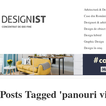
Arhitectură & Des
Case din Români
Designeri & arhi
Design de obiect
Design hibrid
Graphic Design
Design în oraș
Posts Tagged '
panouri v