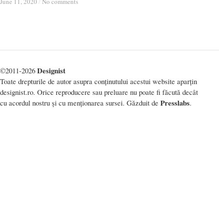
June 11, 2020
June 11, 2020
/
/
No comments
No comments
Designist
©2011-2026
Toate drepturile de autor asupra conținutului acestui website aparțin
designist.ro. Orice reproducere sau preluare nu poate fi făcută decât
Presslabs
cu acordul nostru și cu menționarea sursei. Găzduit de
.