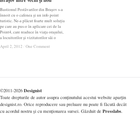
Bastionul Postăvarilor din Brașov s-a
înnoit cu o cafenea și un info point
turistic. Ne-a plăcut foarte mult soluția
pe care au pus-o în aplicare cei de la
Point4, care readuce în viața orașului,
a locuitorilor și vizitatorilor săi o
April 2, 2012
April 2, 2012
/
/
One Comment
One Comment
Designist
©2011-2026
Toate drepturile de autor asupra conținutului acestui website aparțin
designist.ro. Orice reproducere sau preluare nu poate fi făcută decât
Presslabs
cu acordul nostru și cu menționarea sursei. Găzduit de
.