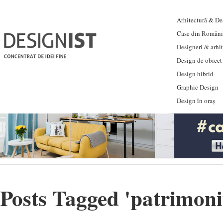
Arhitectură & Des
Case din Români
Designeri & arhi
Design de obiect
Design hibrid
Graphic Design
Design în oraș
Posts Tagged '
patrimon