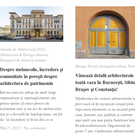
Anuala de Arhitectură 2021
Anuala de Arhitectură 2021
,
Arhitectură & Design interior
Arhitectură & Design interior
,
Designeri & arhitecți români
Designeri & arhitecți români
Design Travel
Design Travel
,
Instagram urban
Instagram urban
,
New
New
Despre melancolie, încredere și
Despre melancolie, încredere și
Vânează detalii arhitecturale
Vânează detalii arhitecturale
comunitate în povești despre
comunitate în povești despre
toată vara în București, Sibiu
toată vara în București, Sibiu
arhitectura de patrimoniu
arhitectura de patrimoniu
Brașov și Constanța!
Brașov și Constanța!
Într-un univers urban de mult timp
suprasaturat și supraaglomerat, am
Vânătoarea de comori arhitecturale t
putea spune că orice proces de
provoacă să îți recunoști orașul prin
restaurare este și un act de melancolie,
lupa unor elemente ce se ascund pri
dar și o dovadă de înțelepciune: un fel
case, ferestre, uși, grădini și cartiere
de “ai încredere și fă rai din ce ai
mai mult sau mai puțin familiare într
#varăcuarhitectură. Organizată de
May 5, 2022
May 5, 2022
/
/
No comments
No comments
peste 7 ani, vânătoarea arhitecturală