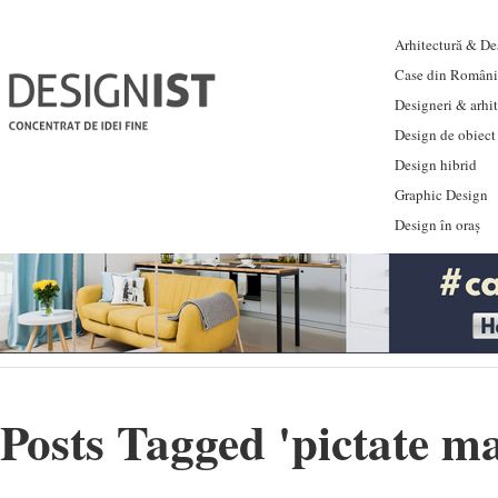
Arhitectură & Des
Case din Români
Designeri & arhi
Design de obiect
Design hibrid
Graphic Design
Design în oraș
Posts Tagged '
pictate m