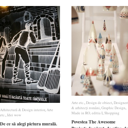
Arte etc.
Arte etc.
,
Design de obiect
Design de obiect
,
Designer
Designer
& arhitecți români
& arhitecți români
,
Graphic Design
Graphic Design
,
Arhitectură & Design interior
Arhitectură & Design interior
,
Arte
Arte
Made in RO, editia I
Made in RO, editia I
,
Shopping
Shopping
etc.
etc.
,
Idei wow
Idei wow
Povestea The Awesome
Povestea The Awesome
De ce să alegi pictura murală.
De ce să alegi pictura murală.