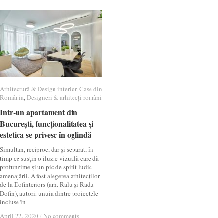
Arhitectură & Design interior
Arhitectură & Design interior
,
Case din
Case din
România
România
,
Designeri & arhitecți români
Designeri & arhitecți români
Într-un apartament din
Într-un apartament din
București, funcționalitatea și
București, funcționalitatea și
estetica se privesc în oglindă
estetica se privesc în oglindă
Simultan, reciproc, dar și separat, în
timp ce susțin o iluzie vizuală care dă
profunzime și un pic de spirit ludic
amenajării. A fost alegerea arhitecților
de la Dofinteriors (arh. Ralu și Radu
Dofin), autorii unuia dintre proiectele
incluse în
April 22, 2020
April 22, 2020
/
/
No comments
No comments