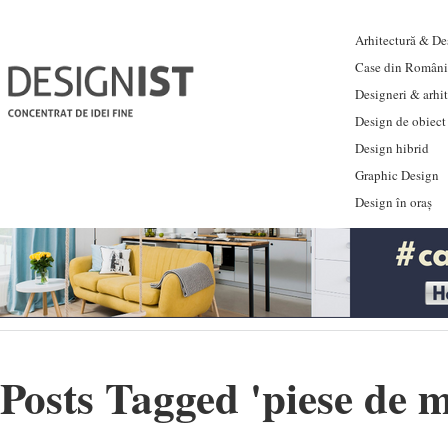
Arhitectură & Des
Case din Români
Designeri & arhi
Design de obiect
Design hibrid
Graphic Design
Design în oraș
Posts Tagged '
piese de m