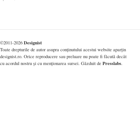
Designist
©2011-2026
Toate drepturile de autor asupra conținutului acestui website aparțin
designist.ro. Orice reproducere sau preluare nu poate fi făcută decât
Presslabs
cu acordul nostru și cu menționarea sursei. Găzduit de
.