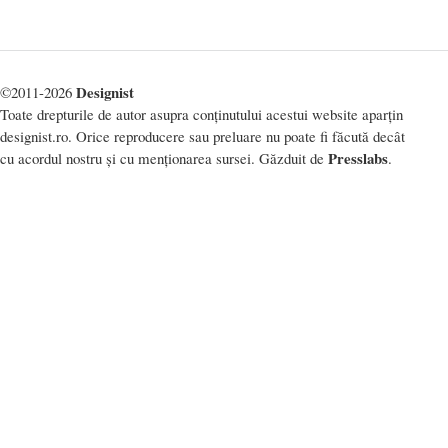
Designist
©2011-2026
Toate drepturile de autor asupra conținutului acestui website aparțin
designist.ro. Orice reproducere sau preluare nu poate fi făcută decât
Presslabs
cu acordul nostru și cu menționarea sursei. Găzduit de
.