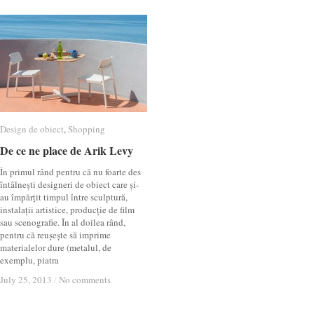
Design de obiect
Design de obiect
,
Shopping
Shopping
De ce ne place de Arik Levy
De ce ne place de Arik Levy
În primul rând pentru că nu foarte des
întâlnești designeri de obiect care și-
au împărțit timpul între sculptură,
instalații artistice, producție de film
sau scenografie. În al doilea rând,
pentru că reușește să imprime
materialelor dure (metalul, de
exemplu, piatra
July 25, 2013
July 25, 2013
/
/
No comments
No comments