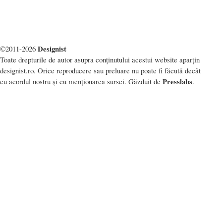
Designist
©2011-2026
Toate drepturile de autor asupra conținutului acestui website aparțin
designist.ro. Orice reproducere sau preluare nu poate fi făcută decât
Presslabs
cu acordul nostru și cu menționarea sursei. Găzduit de
.