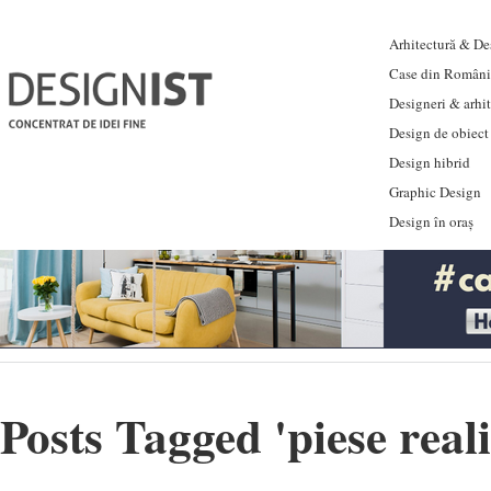
Arhitectură & Des
Case din Români
Designeri & arhi
Design de obiect
Design hibrid
Graphic Design
Design în oraș
Posts Tagged '
piese rea