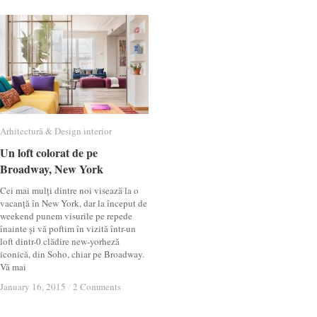
Arhitectură & Design interior
Arhitectură & Design interior
Un loft colorat de pe
Un loft colorat de pe
Broadway, New York
Broadway, New York
Cei mai mulți dintre noi visează la o
vacanță în New York, dar la început de
weekend punem visurile pe repede
înainte și vă poftim în vizită într-un
loft dintr-0 clădire new-yorheză
iconică, din Soho, chiar pe Broadway.
Vă mai
January 16, 2015
January 16, 2015
/
/
2 Comments
2 Comments