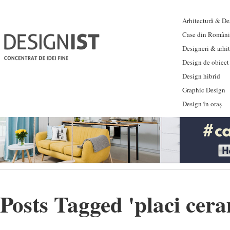
Arhitectură & Des
Case din Români
Designeri & arhi
Design de obiect
Design hibrid
Graphic Design
Design în oraș
Posts Tagged '
placi cer