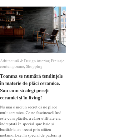
Arhitectură & Design interior
Arhitectură & Design interior
,
Finisaje
Finisaje
contemporane
contemporane
,
Shopping
Shopping
Toamna se numără tendințele
Toamna se numără tendințele
în materie de plăci ceramice.
în materie de plăci ceramice.
Sau cum să alegi pereți
Sau cum să alegi pereți
ceramici și în living!
ceramici și în living!
Nu mai e niciun secret că ne place
mult ceramica. Ce ne fascinează însă
este cum plăcile, a căror utilitate era
îndreptată în special spre baie și
bucătărie, au trecut prin atâtea
metamorfoze, în special de pattern și