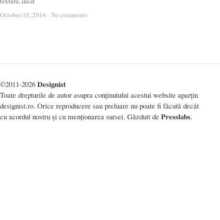
textură, încât
October 10, 2016
October 10, 2016
/
/
No comments
No comments
Designist
©2011-2026
Toate drepturile de autor asupra conținutului acestui website aparțin
designist.ro. Orice reproducere sau preluare nu poate fi făcută decât
Presslabs
cu acordul nostru și cu menționarea sursei. Găzduit de
.