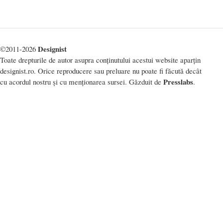
Designist
©2011-2026
Toate drepturile de autor asupra conținutului acestui website aparțin
designist.ro. Orice reproducere sau preluare nu poate fi făcută decât
Presslabs
cu acordul nostru și cu menționarea sursei. Găzduit de
.