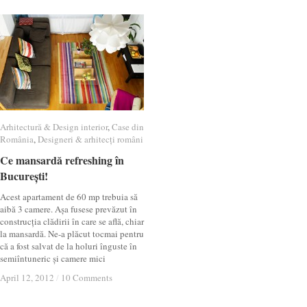
Arhitectură & Design interior
Arhitectură & Design interior
,
Case din
Case din
România
România
,
Designeri & arhitecți români
Designeri & arhitecți români
Ce mansardă refreshing în
Ce mansardă refreshing în
București!
București!
Acest apartament de 60 mp trebuia să
aibă 3 camere. Așa fusese prevăzut în
construcția clădirii în care se află, chiar
la mansardă. Ne-a plăcut tocmai pentru
că a fost salvat de la holuri înguste în
semiîntuneric și camere mici
April 12, 2012
April 12, 2012
/
/
10 Comments
10 Comments