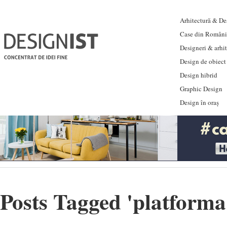
Arhitectură & Des
Case din Români
Designeri & arhi
Design de obiect
Design hibrid
Graphic Design
Design în oraș
Posts Tagged '
platforma