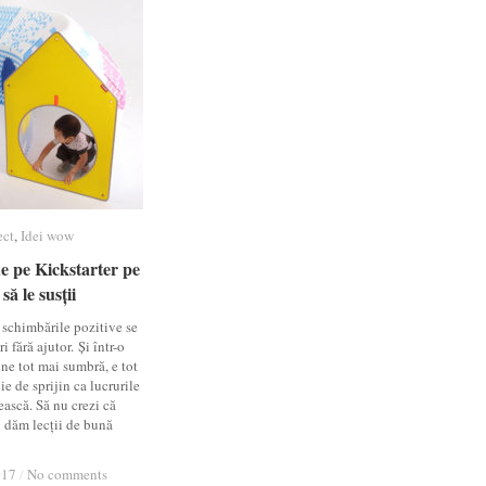
ect
ect
,
Idei wow
Idei wow
de pe Kickstarter pe
de pe Kickstarter pe
să le susții
să le susții
schimbările pozitive se
i fără ajutor. Și într-o
ne tot mai sumbră, e tot
e de sprijin ca lucrurile
ească. Să nu crezi că
i dăm lecții de bună
017
017
/
/
No comments
No comments