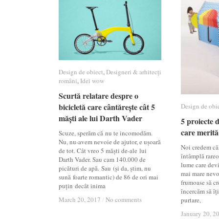
Design de obiect
Design de obiect
,
Designeri & arhitecți
Designeri & arhitecți
români
români
,
Idei wow
Idei wow
Scurtă relatare despre o
Scurtă relatare despre o
bicicletă care cântărește cât 5
bicicletă care cântărește cât 5
Design de obi
Design de obi
măști ale lui Darth Vader
măști ale lui Darth Vader
5 proiecte 
5 proiecte 
care merită 
care merită 
Scuze, sperăm că nu te incomodăm.
Nu, nu-avem nevoie de ajutor, e ușoară
Noi credem că 
de tot. Cât vreo 5 măști de-ale lui
întâmplă rareor
Darth Vader. Sau cam 140.000 de
lume care devi
picături de apă. Sau (și da, știm, nu
mai mare nevoi
sună foarte romantic) de 86 de ori mai
frumoase să cr
puțin decât inima
încercăm să îț
March 20, 2017
March 20, 2017
/
/
No comments
No comments
purtare,
January 20, 2
January 20, 2