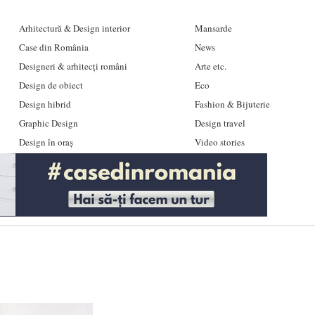
Arhitectură & Design interior
Mansarde
Case din România
News
Designeri & arhitecți români
Arte etc.
Design de obiect
Eco
Design hibrid
Fashion & Bijuterie
Graphic Design
Design travel
Design în oraș
Video stories