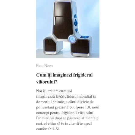
Eco
Eco
,
News
News
Cum îți imaginezi frigiderul
Cum îți imaginezi frigiderul
viitorului?
viitorului?
Noi îți arătăm cum și-l
imaginează BASF, liderul mondial în
domeniul chimic, a cărui divizie de
poliuretani prezintă coolpure 1.0, noul
concept pentru frigiderul viitorului.
Promite nu doar să păstreze alimentele
reci, ci chiar să te invite să te așezi
confortabil. Să