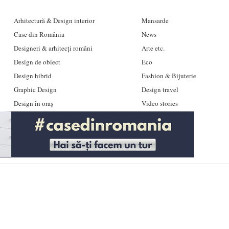
Arhitectură & Design interior
Mansarde
Case din România
News
Designeri & arhitecți români
Arte etc.
Design de obiect
Eco
Design hibrid
Fashion & Bijuterie
Graphic Design
Design travel
Design în oraș
Video stories