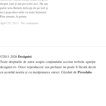
despre care ți-am povestit aici. Nu am
putut uita fluturii delicați de pe tort și
nici popcakes-urile ca niște bijuterii.
Prin urmare, la prima
April 29, 2013
April 29, 2013
/
/
No comments
No comments
Designist
©2011-2026
Toate drepturile de autor asupra conținutului acestui website aparțin
designist.ro. Orice reproducere sau preluare nu poate fi făcută decât
Presslabs
cu acordul nostru și cu menționarea sursei. Găzduit de
.