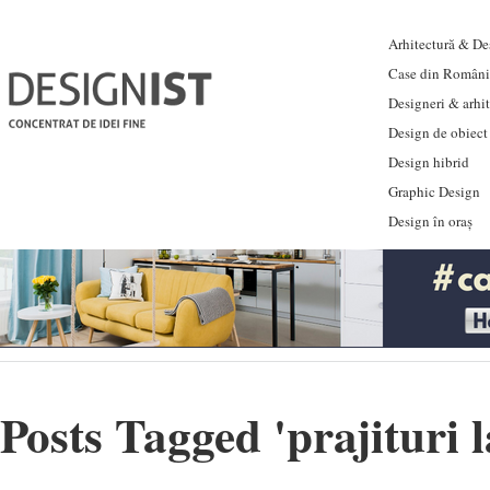
Arhitectură & Des
Case din Români
Designeri & arhi
Design de obiect
Design hibrid
Graphic Design
Design în oraș
Posts Tagged '
prajituri