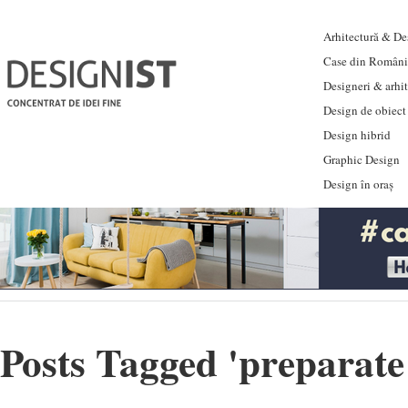
Arhitectură & Des
Case din Români
Designeri & arhi
Design de obiect
Design hibrid
Graphic Design
Design în oraș
Posts Tagged '
preparate