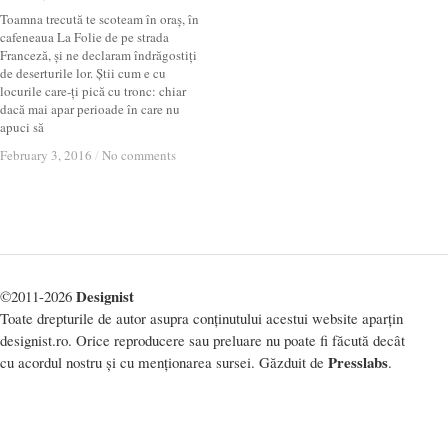
Toamna trecută te scoteam în oraș, în
cafeneaua La Folie de pe strada
Franceză, și ne declaram îndrăgostiți
de deserturile lor. Știi cum e cu
locurile care-ți pică cu tronc: chiar
dacă mai apar perioade în care nu
apuci să
February 3, 2016
February 3, 2016
/
/
No comments
No comments
Designist
©2011-2026
Toate drepturile de autor asupra conținutului acestui website aparțin
designist.ro. Orice reproducere sau preluare nu poate fi făcută decât
Presslabs
cu acordul nostru și cu menționarea sursei. Găzduit de
.