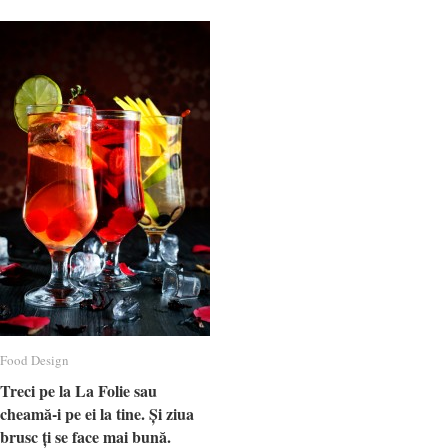
Food Design
Food Design
Treci pe la La Folie sau
Treci pe la La Folie sau
cheamă-i pe ei la tine. Și ziua
cheamă-i pe ei la tine. Și ziua
brusc ți se face mai bună.
brusc ți se face mai bună.