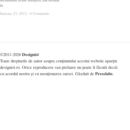
secundarul ticăie silențios, dar hotărât
în
January 23, 2012
January 23, 2012
/
/
6 Comments
6 Comments
Designist
©2011-2026
Toate drepturile de autor asupra conținutului acestui website aparțin
designist.ro. Orice reproducere sau preluare nu poate fi făcută decât
Presslabs
cu acordul nostru și cu menționarea sursei. Găzduit de
.