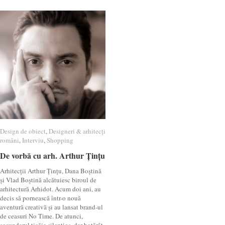
Design de obiect
Design de obiect
,
Designeri & arhitecți
Designeri & arhitecți
români
români
,
Interviu
Interviu
,
Shopping
Shopping
De vorbă cu arh. Arthur Țințu
De vorbă cu arh. Arthur Țințu
Arhitecții Arthur Țințu, Dana Boștină
și Vlad Boștină alcătuiesc biroul de
arhitectură Arhidot. Acum doi ani, au
decis să pornească într-o nouă
aventură creativă și au lansat brand-ul
de ceasuri No Time. De atunci,