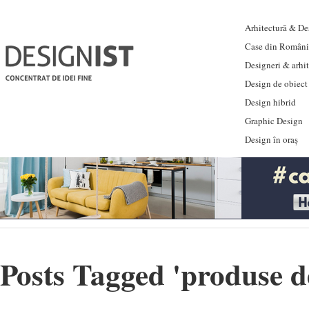
Arhitectură & Des
Case din Români
Designeri & arhi
Design de obiect
Design hibrid
Graphic Design
Design în oraș
Posts Tagged '
produse d