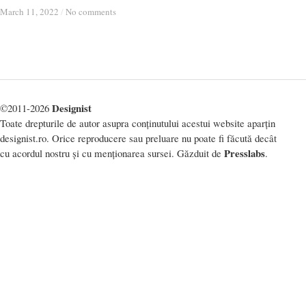
March 11, 2022
March 11, 2022
/
/
No comments
No comments
Designist
©2011-2026
Toate drepturile de autor asupra conținutului acestui website aparțin
designist.ro. Orice reproducere sau preluare nu poate fi făcută decât
Presslabs
cu acordul nostru și cu menționarea sursei. Găzduit de
.