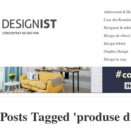
Arhitectură & Des
Case din Români
Designeri & arhi
Design de obiect
Design hibrid
Graphic Design
Design în oraș
Posts Tagged '
produse di