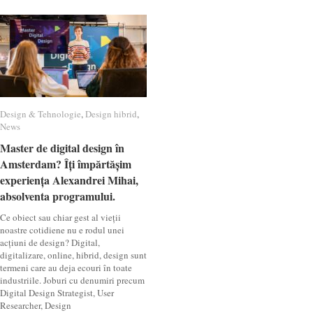
Design & Tehnologie
Design & Tehnologie
,
Design hibrid
Design hibrid
,
News
News
Master de digital design în
Master de digital design în
Amsterdam? Îți împărtășim
Amsterdam? Îți împărtășim
experiența Alexandrei Mihai,
experiența Alexandrei Mihai,
absolventa programului.
absolventa programului.
Ce obiect sau chiar gest al vieții
noastre cotidiene nu e rodul unei
acțiuni de design? Digital,
digitalizare, online, hibrid, design sunt
termeni care au deja ecouri în toate
industriile. Joburi cu denumiri precum
Digital Design Strategist, User
Researcher, Design