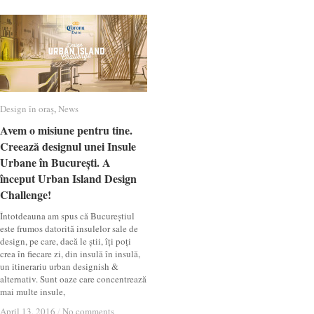
Design în oraș
Design în oraș
,
News
News
Avem o misiune pentru tine.
Avem o misiune pentru tine.
Creează designul unei Insule
Creează designul unei Insule
Urbane în București. A
Urbane în București. A
început Urban Island Design
început Urban Island Design
Challenge!
Challenge!
Întotdeauna am spus că Bucureștiul
este frumos datorită insulelor sale de
design, pe care, dacă le știi, îți poți
crea în fiecare zi, din insulă în insulă,
un itinerariu urban designish &
alternativ. Sunt oaze care concentrează
mai multe insule,
April 13, 2016
April 13, 2016
/
/
No comments
No comments