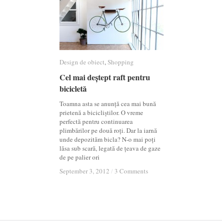
Design de obiect
Design de obiect
,
Shopping
Shopping
Cel mai deștept raft pentru
Cel mai deștept raft pentru
bicicletă
bicicletă
Toamna asta se anunță cea mai bună
prietenă a bicicliștilor. O vreme
perfectă pentru continuarea
plimbărilor pe două roți. Dar la iarnă
unde depozităm bicla? N-o mai poți
lăsa sub scară, legată de țeava de gaze
de pe palier ori
September 3, 2012
September 3, 2012
/
/
3 Comments
3 Comments