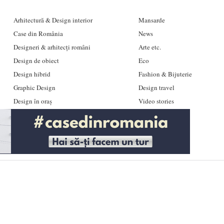
Arhitectură & Design interior
Mansarde
Case din România
News
Designeri & arhitecți români
Arte etc.
Design de obiect
Eco
Design hibrid
Fashion & Bijuterie
Graphic Design
Design travel
Design în oraș
Video stories