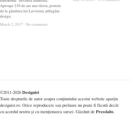
transformă” devenea faimoasă.
Aproape 230 de ani mai târziu, pornim
de la gândirea lui Lavoisier, adăugăm
design,
March 2, 2017
March 2, 2017
/
/
No comments
No comments
Designist
©2011-2026
Toate drepturile de autor asupra conținutului acestui website aparțin
designist.ro. Orice reproducere sau preluare nu poate fi făcută decât
Presslabs
cu acordul nostru și cu menționarea sursei. Găzduit de
.