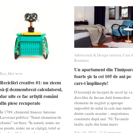
Arhitectură & Design interior
Arhitectură & Design interior
,
Case 
Case 
România
România
Un apartament din Timișoar
Un apartament din Timișoar
Eco
Eco
,
Idei wow
Idei wow
foarte șic la cei 105 de ani pe
foarte șic la cei 105 de ani pe
Reciclări creative #1: nu zicem
Reciclări creative #1: nu zicem
care-i împlinește!
care-i împlinește!
să-ți dezmembrezi calculatorul,
să-ți dezmembrezi calculatorul,
O locuință de început de secol își va
dar uite ce fac artiștii români
dar uite ce fac artiștii români
dezvălui de fiecare dată fermecător
din piese recuperate
din piese recuperate
elemente de negăsit și aproape
imposibil de redat în cele mai multe
În 1789, chimistul francez Antoine
dintre casele noastre – majoritatea
Lavoisier publica “Tratat elementar de
construite după anii ’50. Tavanele
chimie” iar fraza “În natură, nimic nu
înalte, ușile din lemn masiv
se pierde, nimic nu se câștigă, totul se
July 16, 2013
July 16, 2013
/
/
11 Comments
11 Comments