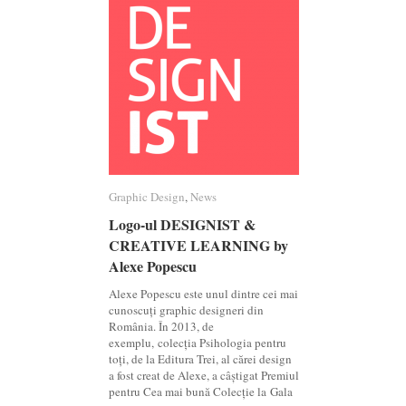
Graphic Design
Graphic Design
,
News
News
Logo-ul DESIGNIST &
Logo-ul DESIGNIST &
CREATIVE LEARNING by
CREATIVE LEARNING by
Alexe Popescu
Alexe Popescu
Alexe Popescu este unul dintre cei mai
cunoscuți graphic designeri din
România. În 2013, de
exemplu, colecția Psihologia pentru
toți, de la Editura Trei, al cărei design
a fost creat de Alexe, a câștigat Premiul
pentru Cea mai bună Colecție la Gala