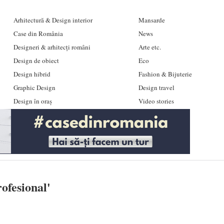
Arhitectură & Design interior
Mansarde
Case din România
News
Designeri & arhitecți români
Arte etc.
Design de obiect
Eco
Design hibrid
Fashion & Bijuterie
Graphic Design
Design travel
Design în oraș
Video stories
rofesional
'