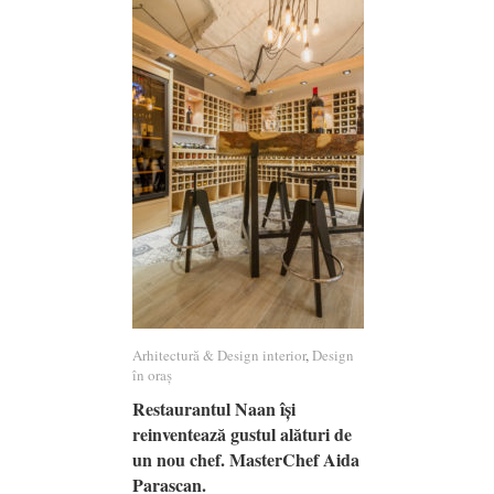
Arhitectură & Design interior
Arhitectură & Design interior
,
Design
Design
în oraș
în oraș
Restaurantul Naan își
Restaurantul Naan își
reinventează gustul alături de
reinventează gustul alături de
un nou chef. MasterChef Aida
un nou chef. MasterChef Aida
Parascan.
Parascan.