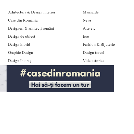
Arhitectură & Design interior
Mansarde
Case din România
News
Designeri & arhitecți români
Arte etc.
Design de obiect
Eco
Design hibrid
Fashion & Bijuterie
Graphic Design
Design travel
Design în oraș
Video stories