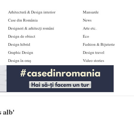
Arhitectură & Design interior
Mansarde
Case din România
News
Designeri & arhitecți români
Arte etc.
Design de obiect
Eco
Design hibrid
Fashion & Bijuterie
Graphic Design
Design travel
Design în oraș
Video stories
s alb
'