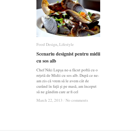
Food Design
Food Design
,
Lifestyle
Lifestyle
Scenariu designist pentru midii
Scenariu designist pentru midii
cu sos alb
cu sos alb
Chef Niki Lupșa ne-a făcut poftă cu o
rețetă de Midii cu sos alb. După ce ne-
am zis că vrem să le avem cât de
curând în față și pe masă, am început
să ne gândim care ar fi cel
March 22, 2013
March 22, 2013
/
/
No comments
No comments