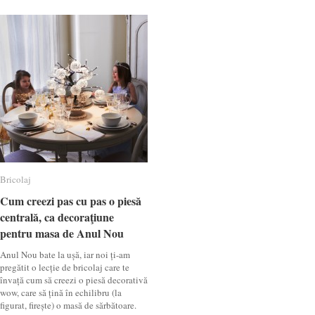
Bricolaj
Bricolaj
Cum creezi pas cu pas o piesă
Cum creezi pas cu pas o piesă
centrală, ca decoraţiune
centrală, ca decoraţiune
pentru masa de Anul Nou
pentru masa de Anul Nou
Anul Nou bate la ușă, iar noi ți-am
pregătit o lecție de bricolaj care te
învață cum să creezi o piesă decorativă
wow, care să țină în echilibru (la
figurat, firește) o masă de sărbătoare.