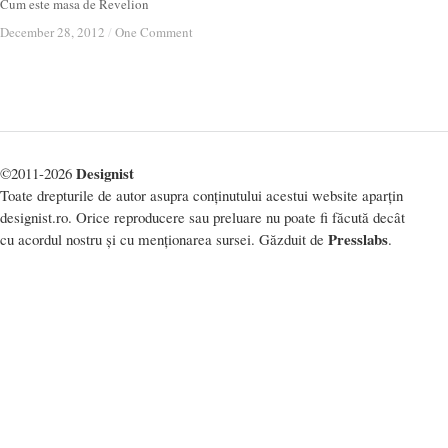
Cum este masa de Revelion
December 28, 2012
December 28, 2012
/
/
One Comment
One Comment
Designist
©2011-2026
Toate drepturile de autor asupra conținutului acestui website aparțin
designist.ro. Orice reproducere sau preluare nu poate fi făcută decât
Presslabs
cu acordul nostru și cu menționarea sursei. Găzduit de
.