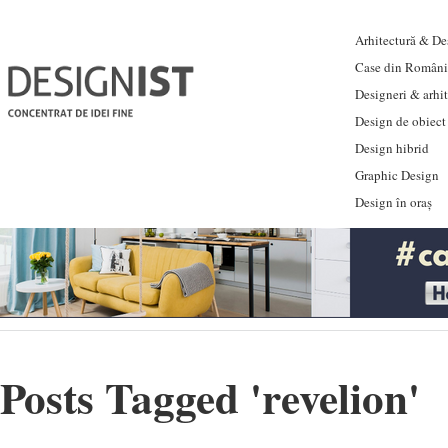
Arhitectură & Des
Case din Români
Designeri & arhi
Design de obiect
Design hibrid
Graphic Design
Design în oraș
Posts Tagged '
revelion
'