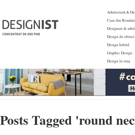
Arhitectură & Des
Case din Români
Designeri & arhi
Design de obiect
Design hibrid
Graphic Design
Design în oraș
Posts Tagged '
round ne