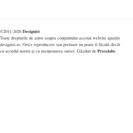
Designist
©2011-2026
Toate drepturile de autor asupra conținutului acestui website aparțin
designist.ro. Orice reproducere sau preluare nu poate fi făcută decât
Presslabs
cu acordul nostru și cu menționarea sursei. Găzduit de
.