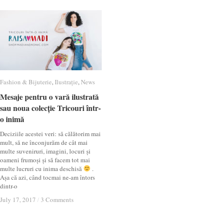
Fashion & Bijuterie
Fashion & Bijuterie
,
Ilustrație
Ilustrație
,
News
News
Mesaje pentru o vară ilustrată
Mesaje pentru o vară ilustrată
sau noua colecție Tricouri într-
sau noua colecție Tricouri într-
o inimă
o inimă
Deciziile acestei veri: să călătorim mai
mult, să ne înconjurăm de cât mai
multe suveniruri, imagini, locuri și
oameni frumoși și să facem tot mai
multe lucruri cu inima deschisă
.
Așa că azi, când tocmai ne-am întors
dintr-o
July 17, 2017
July 17, 2017
/
/
3 Comments
3 Comments