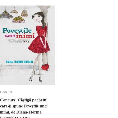
Concurs
Concurs
Concurs! Câştigă pachetul
Concurs! Câştigă pachetul
care-ți spune Poveştile unei
care-ți spune Poveştile unei
inimi, de Diana-Florina
inimi, de Diana-Florina
Cosmin INCHIS
Cosmin INCHIS