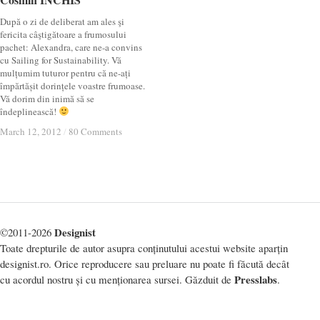
După o zi de deliberat am ales şi
fericita câştigătoare a frumosului
pachet: Alexandra, care ne-a convins
cu Sailing for Sustainability. Vă
mulțumim tuturor pentru că ne-ați
împărtășit dorințele voastre frumoase.
Vă dorim din inimă să se
îndeplinească!
March 12, 2012
March 12, 2012
/
/
80 Comments
80 Comments
Designist
©2011-2026
Toate drepturile de autor asupra conținutului acestui website aparțin
designist.ro. Orice reproducere sau preluare nu poate fi făcută decât
Presslabs
cu acordul nostru și cu menționarea sursei. Găzduit de
.