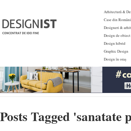
Arhitectură & Des
Case din Români
Designeri & arhi
Design de obiect
Design hibrid
Graphic Design
Design în oraș
Posts Tagged '
sanatate 