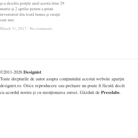
şi-a deschis porţile anul acesta între 29
martie şi 2 aprilie pentru a primi
inventatori din toată lumea şi creaţii
care mai
March 31, 2017
March 31, 2017
/
/
No comments
No comments
Designist
©2011-2026
Toate drepturile de autor asupra conținutului acestui website aparțin
designist.ro. Orice reproducere sau preluare nu poate fi făcută decât
Presslabs
cu acordul nostru și cu menționarea sursei. Găzduit de
.