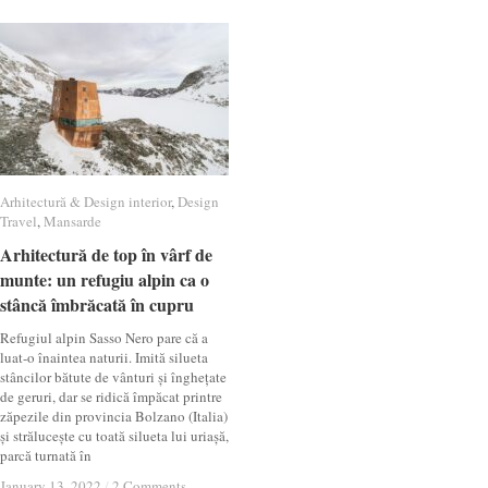
Arhitectură & Design interior
Arhitectură & Design interior
,
Design
Design
Travel
Travel
,
Mansarde
Mansarde
Arhitectură de top în vârf de
Arhitectură de top în vârf de
munte: un refugiu alpin ca o
munte: un refugiu alpin ca o
stâncă îmbrăcată în cupru
stâncă îmbrăcată în cupru
Refugiul alpin Sasso Nero pare că a
luat-o înaintea naturii. Imită silueta
stâncilor bătute de vânturi și înghețate
de geruri, dar se ridică împăcat printre
zăpezile din provincia Bolzano (Italia)
și strălucește cu toată silueta lui uriașă,
parcă turnată în
January 13, 2022
January 13, 2022
/
/
2 Comments
2 Comments