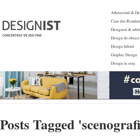
Arhitectură & Des
Case din Români
Designeri & arhi
Design de obiect
Design hibrid
Graphic Design
Design în oraș
Posts Tagged '
scenograf