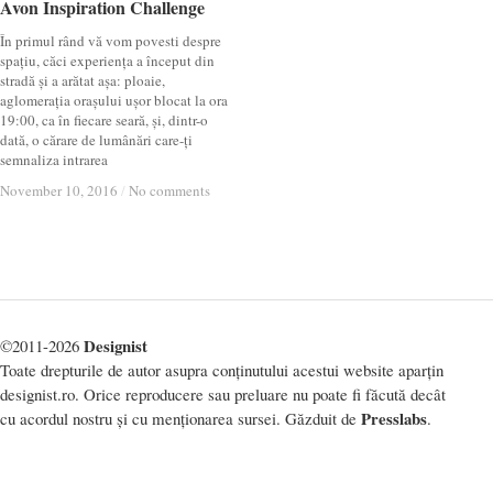
Avon Inspiration Challenge
Avon Inspiration Challenge
În primul rând vă vom povesti despre
spațiu, căci experiența a început din
stradă și a arătat așa: ploaie,
aglomerația orașului ușor blocat la ora
19:00, ca în fiecare seară, și, dintr-o
dată, o cărare de lumânări care-ți
semnaliza intrarea
November 10, 2016
November 10, 2016
/
/
No comments
No comments
Designist
©2011-2026
Toate drepturile de autor asupra conținutului acestui website aparțin
designist.ro. Orice reproducere sau preluare nu poate fi făcută decât
Presslabs
cu acordul nostru și cu menționarea sursei. Găzduit de
.