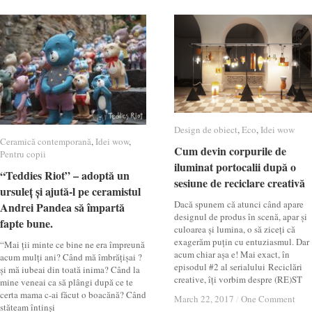
Design de obiect
Design de obiect
,
Eco
Eco
,
Idei wow
Idei wow
Ceramică contemporană
Ceramică contemporană
,
Idei wow
Idei wow
,
Cum devin corpurile de
Cum devin corpurile de
Pentru copii
Pentru copii
iluminat portocalii după o
iluminat portocalii după o
“Teddies Riot” – adoptă un
“Teddies Riot” – adoptă un
sesiune de reciclare creativă
sesiune de reciclare creativă
ursuleț și ajută-l pe ceramistul
ursuleț și ajută-l pe ceramistul
Dacă spunem că atunci când apare
Andrei Pandea să împartă
Andrei Pandea să împartă
designul de produs în scenă, apar și
fapte bune.
fapte bune.
culoarea și lumina, o să ziceți că
exagerăm puțin cu entuziasmul. Dar
“Mai ții minte ce bine ne era împreună
acum chiar așa e! Mai exact, în
acum mulți ani? Când mă îmbrățișai ?
episodul #2 al serialului Reciclări
și mă iubeai din toată inima? Când la
creative, îți vorbim despre (RE)ST
mine veneai ca să plângi după ce te
certa mama c-ai făcut o boacănă? Când
March 22, 2017
March 22, 2017
/
/
One Comment
One Comment
stăteam întinși