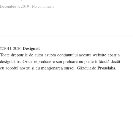
December 4, 2019
December 4, 2019
/
/
No comments
No comments
Designist
©2011-2026
Toate drepturile de autor asupra conținutului acestui website aparțin
designist.ro. Orice reproducere sau preluare nu poate fi făcută decât
Presslabs
cu acordul nostru și cu menționarea sursei. Găzduit de
.