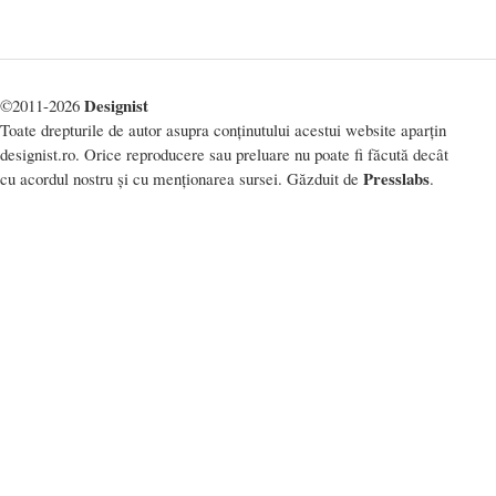
Designist
©2011-2026
Toate drepturile de autor asupra conținutului acestui website aparțin
designist.ro. Orice reproducere sau preluare nu poate fi făcută decât
Presslabs
cu acordul nostru și cu menționarea sursei. Găzduit de
.