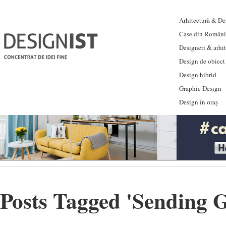
Arhitectură & Des
Case din Români
Designeri & arhi
Design de obiect
Design hibrid
Graphic Design
Design în oraș
Posts Tagged '
Sending 