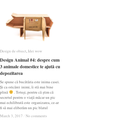
Design de obiect
Design de obiect
,
Idei wow
Idei wow
Design Animal #4: despre cum
Design Animal #4: despre cum
3 animale domestice te ajută cu
3 animale domestice te ajută cu
depozitarea
depozitarea
Se spune că bucătăria este inima casei.
Și ca oricărei inimi, îi stă mai bine
plină
. Totuși, pentru că știm că
secretul pentru o viață măcar un pic
mai echilibrată este organizarea, ce-ar
fi să mai eliberăm un pic blatul
March 3, 2017
March 3, 2017
/
/
No comments
No comments