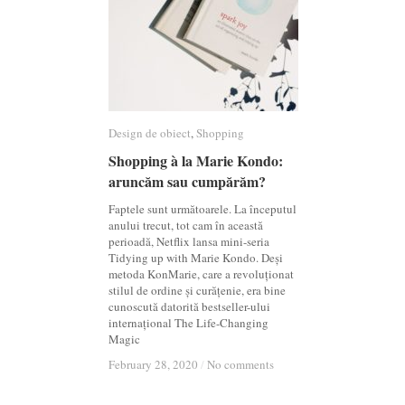
Design de obiect
Design de obiect
,
Shopping
Shopping
Shopping à la Marie Kondo:
Shopping à la Marie Kondo:
aruncăm sau cumpărăm?
aruncăm sau cumpărăm?
Faptele sunt următoarele. La începutul
anului trecut, tot cam în această
perioadă, Netflix lansa mini-seria
Tidying up with Marie Kondo. Deși
metoda KonMarie, care a revoluționat
stilul de ordine și curățenie, era bine
cunoscută datorită bestseller-ului
internațional The Life-Changing
Magic
February 28, 2020
February 28, 2020
/
/
No comments
No comments