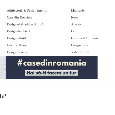
Arhitectură & Design interior
Mansarde
Case din România
News
Designeri & arhitecți români
Arte etc.
Design de obiect
Eco
Design hibrid
Fashion & Bijuterie
Graphic Design
Design travel
Design în oraș
Video stories
do
'