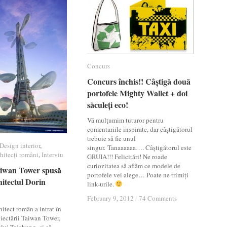
Concurs
Concurs
Concurs închis!! Câștigă două
Concurs închis!! Câștigă două
portofele Mighty Wallet + doi
portofele Mighty Wallet + doi
săculeți eco!
săculeți eco!
Vă mulţumim tuturor pentru
comentariile inspirate, dar câștigătorul
trebuie să fie unul
Design interior
Design interior
,
singur. Tanaaaaaa…. Câștigătorul este
hitecți români
hitecți români
,
Interviu
Interviu
GRUIA!!! Felicitări! Ne roade
curiozitatea să aflăm ce modele de
aiwan Tower spusă
aiwan Tower spusă
portofele vei alege… Poate ne trimiți
hitectul Dorin
hitectul Dorin
link-urile.
February 9, 2012
February 9, 2012
/
/
74 Comments
74 Comments
hitect român a intrat în
iectării Taiwan Tower,