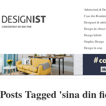
Arhitectură & Des
Case din Români
Designeri & arhi
Design de obiect
Design hibrid
Graphic Design
Design în oraș
Posts Tagged '
sina din fi