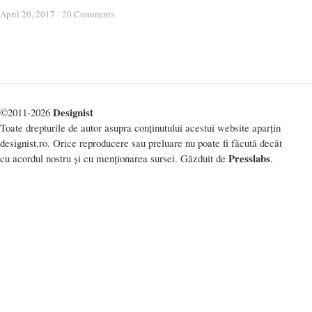
April 20, 2017
April 20, 2017
/
/
20 Comments
20 Comments
Designist
©2011-2026
Toate drepturile de autor asupra conținutului acestui website aparțin
designist.ro. Orice reproducere sau preluare nu poate fi făcută decât
Presslabs
cu acordul nostru și cu menționarea sursei. Găzduit de
.