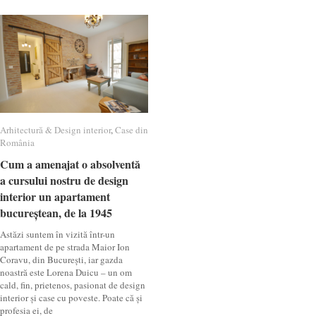
Arhitectură & Design interior
Arhitectură & Design interior
,
Case din
Case din
România
România
Cum a amenajat o absolventă
Cum a amenajat o absolventă
a cursului nostru de design
a cursului nostru de design
interior un apartament
interior un apartament
bucureștean, de la 1945
bucureștean, de la 1945
Astăzi suntem în vizită într-un
apartament de pe strada Maior Ion
Coravu, din București, iar gazda
noastră este Lorena Duicu – un om
cald, fin, prietenos, pasionat de design
interior și case cu poveste. Poate că și
profesia ei, de