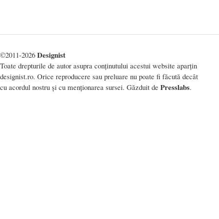
Designist
©2011-2026
Toate drepturile de autor asupra conținutului acestui website aparțin
designist.ro. Orice reproducere sau preluare nu poate fi făcută decât
Presslabs
cu acordul nostru și cu menționarea sursei. Găzduit de
.