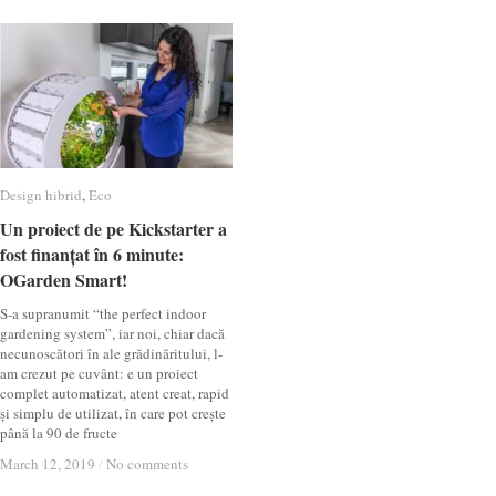
Design hibrid
Design hibrid
,
Eco
Eco
Un proiect de pe Kickstarter a
Un proiect de pe Kickstarter a
fost finanțat în 6 minute:
fost finanțat în 6 minute:
OGarden Smart!
OGarden Smart!
S-a supranumit “the perfect indoor
gardening system”, iar noi, chiar dacă
necunoscători în ale grădinăritului, l-
am crezut pe cuvânt: e un proiect
complet automatizat, atent creat, rapid
și simplu de utilizat, în care pot crește
până la 90 de fructe
March 12, 2019
March 12, 2019
/
/
No comments
No comments