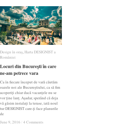
Design în oraș
Design în oraș
,
Harta DESIGNIST a
Harta DESIGNIST a
României
României
Locuri din București în care
Locuri din București în care
ne-am petrece vara
ne-am petrece vara
Ca în fiecare început de vară căutăm
oazele noi ale Bucureștiului, ca să fim
acoperiți chiar dacă vacanțele nu se
vor ține lanț. Așadar, sperând că deja
vă găsim instalați la terase, iată noul
tur DESIGNIST care-ți face planurile
de
June 9, 2016
June 9, 2016
/
/
4 Comments
4 Comments