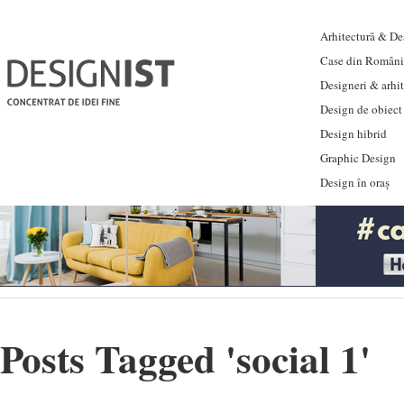
Arhitectură & Des
Case din Români
Designeri & arhi
Design de obiect
Design hibrid
Graphic Design
Design în oraș
Posts Tagged '
social 1
'