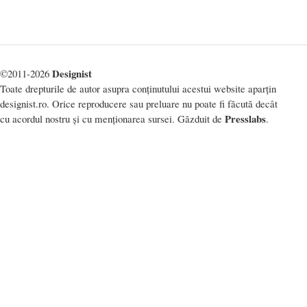
Designist
©2011-2026
Toate drepturile de autor asupra conținutului acestui website aparțin
designist.ro. Orice reproducere sau preluare nu poate fi făcută decât
Presslabs
cu acordul nostru și cu menționarea sursei. Găzduit de
.