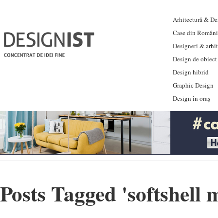
Arhitectură & Des
Case din Români
Designeri & arhi
Design de obiect
Design hibrid
Graphic Design
Design în oraș
Posts Tagged '
softshell 