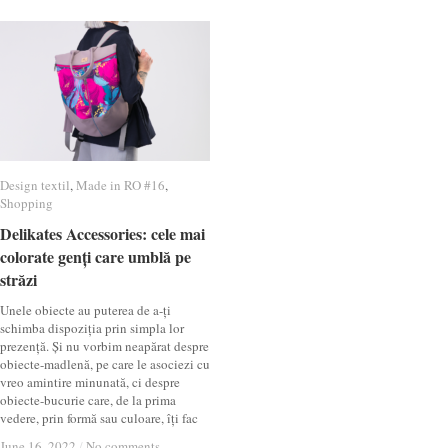
Design textil
Design textil
,
Made in RO #16
Made in RO #16
,
Shopping
Shopping
Delikates Accessories: cele mai
Delikates Accessories: cele mai
colorate genți care umblă pe
colorate genți care umblă pe
străzi
străzi
Unele obiecte au puterea de a-ți
schimba dispoziția prin simpla lor
prezență. Și nu vorbim neapărat despre
obiecte-madlenă, pe care le asociezi cu
vreo amintire minunată, ci despre
obiecte-bucurie care, de la prima
vedere, prin formă sau culoare, îți fac
June 16, 2022
June 16, 2022
/
/
No comments
No comments