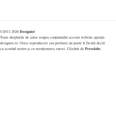
Designist
©2011-2026
Toate drepturile de autor asupra conținutului acestui website aparțin
designist.ro. Orice reproducere sau preluare nu poate fi făcută decât
Presslabs
cu acordul nostru și cu menționarea sursei. Găzduit de
.