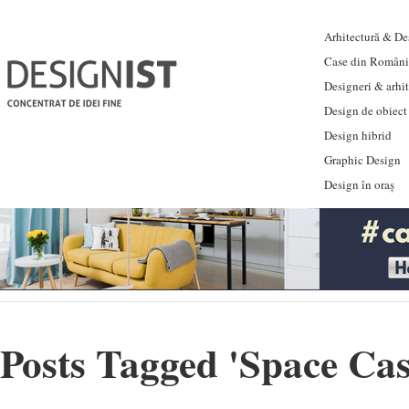
Arhitectură & Des
Case din Români
Designeri & arhi
Design de obiect
Design hibrid
Graphic Design
Design în oraș
Posts Tagged '
Space Cas