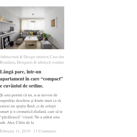
Arhitectură & Design interior
Arhitectură & Design interior
,
Case din
Case din
România
România
,
Designeri & arhitecți români
Designeri & arhitecți români
Lângă parc, într-un
Lângă parc, într-un
apartament în care “compact”
apartament în care “compact”
e cuvântul de ordine.
e cuvântul de ordine.
Și asta pentru că nu, n-ai nevoie de
suprafețe deschise și foarte mari ca să
creezi un spațiu fluid, ci de soluții
smart și o cromatică diafană, care să te
“păcălească” vizual. Ne-a arătat asta
arh. Alex Călin de la
February 11, 2019
February 11, 2019
/
/
13 Comments
13 Comments