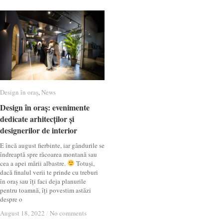
Design în oraș
Design în oraș
,
News
News
Design în oraș: evenimente
Design în oraș: evenimente
dedicate arhitecților și
dedicate arhitecților și
designerilor de interior
designerilor de interior
E încă august fierbinte, iar gândurile se
îndreaptă spre răcoarea montană sau
cea a apei mării albastre.
Totuși,
dacă finalul verii te prinde cu treburi
în oraș sau îți faci deja planurile
pentru toamnă, îți povestim astăzi
despre o
August 18, 2022
August 18, 2022
/
/
No comments
No comments