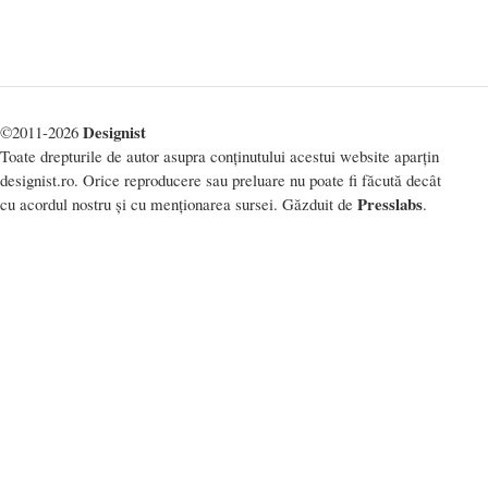
Designist
©2011-2026
Toate drepturile de autor asupra conținutului acestui website aparțin
designist.ro. Orice reproducere sau preluare nu poate fi făcută decât
Presslabs
cu acordul nostru și cu menționarea sursei. Găzduit de
.