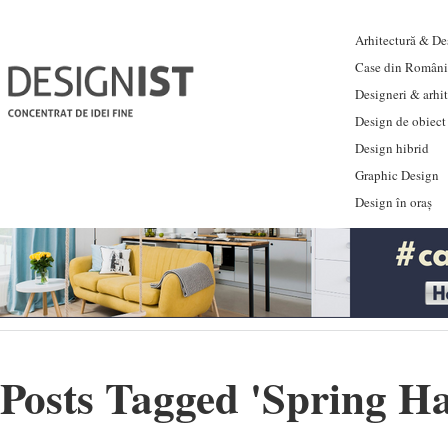
Arhitectură & Des
Case din Români
Designeri & arhi
Design de obiect
Design hibrid
Graphic Design
Design în oraș
Posts Tagged '
Spring H