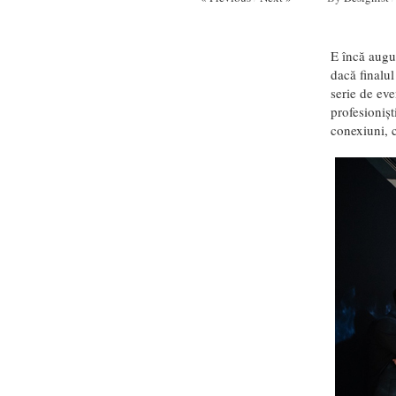
E încă augus
dacă finalul
serie de ev
profesionișt
conexiuni, c