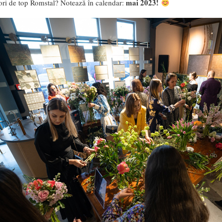
mai 2023!
zori de top Romstal? Notează în calendar: