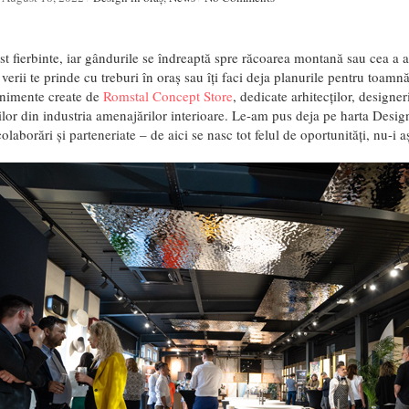
t fierbinte, iar gândurile se îndreaptă spre răcoarea montană sau cea a a
 verii te prinde cu treburi în oraș sau îți faci deja planurile pentru toamnă
enimente create de
Romstal Concept Store
, dedicate arhitecților, designeri
ilor din industria amenajărilor interioare. Le-am pus deja pe harta Desig
olaborări și parteneriate – de aici se nasc tot felul de oportunități, nu-i 