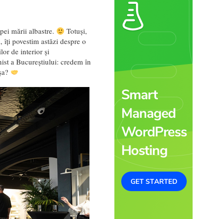
pei mării albastre.
Totuși,
, îți povestim astăzi despre o
lor de interior și
nist a Bucureștiului: credem în
așa?