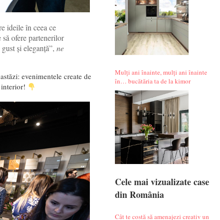
e ideile în ceea ce
 să ofere partenerilor
n gust și eleganță”,
ne
Mulți ani înainte, mulți ani înainte
astăzi: evenimentele create de
în… bucătăria ta de la kimor
 interior!
Cele mai vizualizate case
din România
Cât te costă să amenajezi creativ un