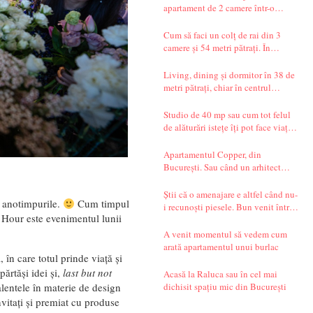
apartament de 2 camere într-o
garsonieră de 37 mp
Cum să faci un colț de rai din 3
camere și 54 metri pătrați. În
București.
Living, dining și dormitor în 38 de
metri pătrați, chiar în centrul
Bucureștiului. Și un decor seren,
care te transportă departe, spre țările
Studio de 40 mp sau cum tot felul
nordice.
de alăturări istețe îți pot face viața
mai simplă
Apartamentul Copper, din
București. Sau când un arhitect
începe să spună povești.
Știi că o amenajare e altfel când nu-
 anotimpurile.
Cum timpul
i recunoști piesele. Bun venit într-
Hour este evenimentul lunii
un apartament din Timișoara!
A venit momentul să vedem cum
arată apartamentul unui burlac
în care totul prinde viață și
părtăși idei și,
last but not
Acasă la Raluca sau în cel mai
dichisit spațiu mic din București
 talentele în materie de design
nvitați și premiat cu produse