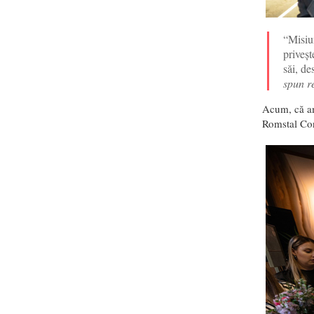
“Misiun
priveșt
săi, de
spun r
Acum, că am
Romstal Conc