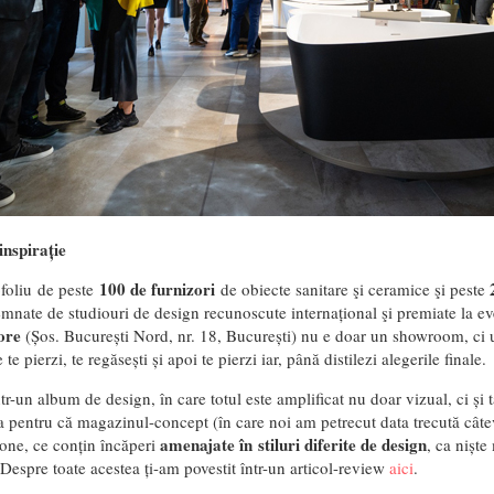
inspirație
100 de furnizori
foliu de peste
de obiecte sanitare şi ceramice şi peste
emnate de studiouri de design recunoscute internațional şi premiate la e
ore
(Ș
os. București Nord, nr. 18, București
) nu e doar un showroom, ci 
e te pierzi, te regăsești și apoi te pierzi iar, până distilezi alegerile finale.
ntr-un album de design, în care totul este amplificat nu doar vizual, ci și ta
a pentru că magazinul-concept (în care noi am petrecut data trecută câtev
amenajate în
stiluri diferite de design
one, ce conțin încăperi
, ca niște
 Despre toate acestea ți-am povestit într-un articol-review
aici
.