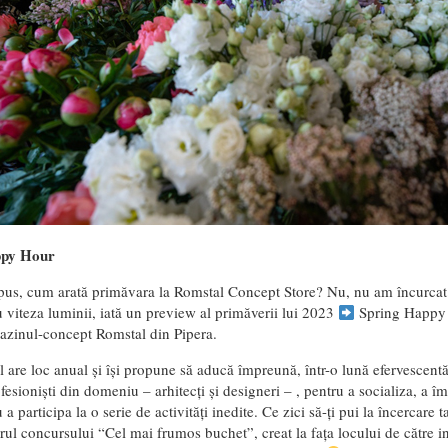
ppy Hour
spus,
cum arată primăvara la Romstal Concept Store?
Nu, nu am încurcat
 viteza luminii, iată un preview al primăverii lui 2023
Spring Happy 
azinul-concept Romstal din Pipera.
are loc anual și își propune să aducă împreună, într-o lună efervescentă, 
fesioniști din domeniu – arhitecți și designeri – , pentru a socializa, a îm
u a participa la o serie de activități inedite. Ce zici să-ți pui la încercare
drul concursului “Cel mai frumos buchet”, creat la fața locului de către i