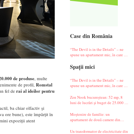
Case din România
“The Devil is in the Details” – ne
spune un apartament mic, în care te
simți ca-n vacanță
Spații mici
20.000 de produse
, multe
“The Devil is in the Details” – ne
Romstal
venimente de profil,
spune un apartament mic, în care te
rai al ideilor pentru
un fel de
simți ca-n vacanță
Zen Nook bucureștean: 52 mp, 8
luni de lucrări și buget de 25.000 de
ctil, ba chiar olfactiv și
euro
a ore bune), este împărțit în
Moștenire de familie: un
apartament de două camere din
 mini expoziții atent
Militari complet renovat
Un transformator de electricitate din