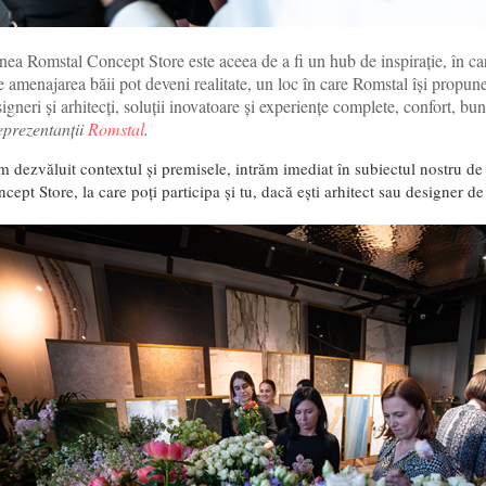
ea Romstal Concept Store este aceea de a fi un hub de inspirație, în car
e amenajarea băii pot deveni realitate, un loc în care Romstal își propune
signeri și arhitecți, soluții inovatoare și experiențe complete, confort, bu
eprezentanții
Romstal
.
 dezvăluit contextul și premisele, intrăm imediat în subiectul nostru de 
ept Store, la care poți participa și tu, dacă ești arhitect sau designer de