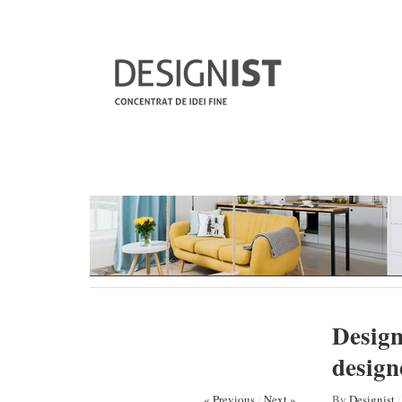
Design
design
« Previous
/
Next »
By
Designist
/