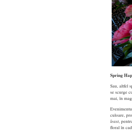
Spring Ha
Sau, altfel 
se scurge cu
mai, în mag
Evenimentul 
culoare, pro
least
, pentr
floral în ca