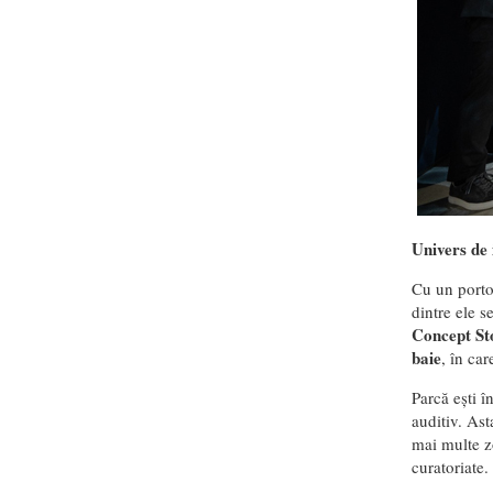
Univers de 
Cu un porto
dintre ele s
Concept St
baie
, în car
Parcă ești î
auditiv. Ast
mai multe z
curatoriate.