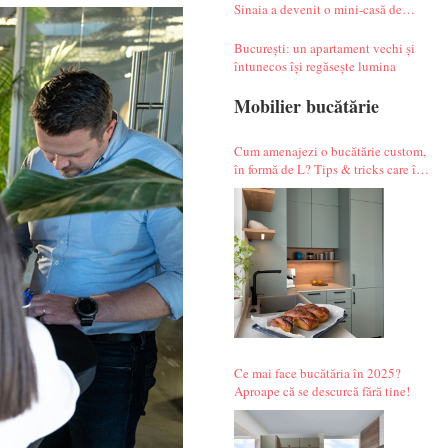
Sinaia a devenit o mini-casă de
vacanță atipică
București: un apartament vechi și
întunecos își regăsește lumina
Mobilier bucătărie
Cum amenajezi o bucătărie custom,
în formă de L? Tips & tricks care îți
fac alegerile mai simple.
Ce mai face bucătăria în 2025?
Aproape că se descurcă fără tine!