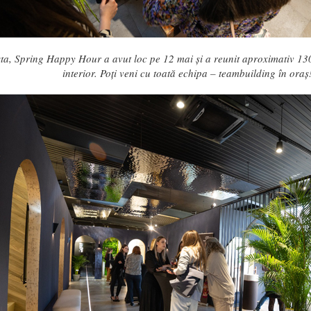
ta, Spring Happy Hour a avut loc pe 12 mai și a reunit aproximativ 130 
interior. Poți veni cu toată echipa – teambuilding în oraș