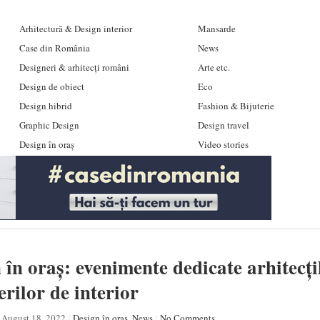
Arhitectură & Design interior
Mansarde
Case din România
News
Designeri & arhitecți români
Arte etc.
Design de obiect
Eco
Design hibrid
Fashion & Bijuterie
Graphic Design
Design travel
Design în oraș
Video stories
 în oraș: evenimente dedicate arhitecțil
erilor de interior
August 18, 2022
/
Design în oraș
,
News
/
No Comments