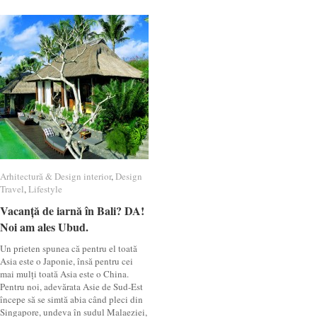
Arhitectură & Design interior
Arhitectură & Design interior
,
Design
Design
Travel
Travel
,
Lifestyle
Lifestyle
Vacanță de iarnă în Bali? DA!
Vacanță de iarnă în Bali? DA!
Noi am ales Ubud.
Noi am ales Ubud.
Un prieten spunea că pentru el toată
Asia este o Japonie, însă pentru cei
mai mulți toată Asia este o China.
Pentru noi, adevărata Asie de Sud-Est
începe să se simtă abia când pleci din
Singapore, undeva în sudul Malaeziei,