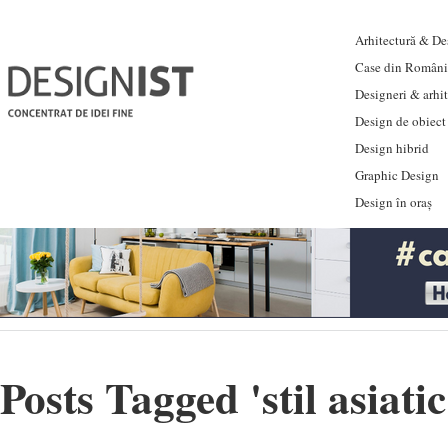
Arhitectură & Des
Case din Români
Designeri & arhi
Design de obiect
Design hibrid
Graphic Design
Design în oraș
Posts Tagged '
stil asiatic