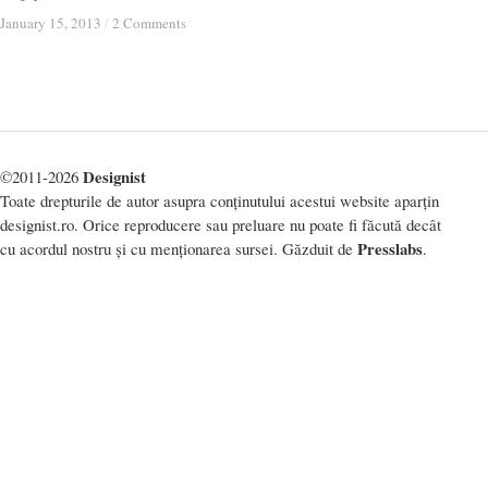
January 15, 2013
January 15, 2013
/
/
2 Comments
2 Comments
Designist
©2011-2026
Toate drepturile de autor asupra conținutului acestui website aparțin
designist.ro. Orice reproducere sau preluare nu poate fi făcută decât
Presslabs
cu acordul nostru și cu menționarea sursei. Găzduit de
.