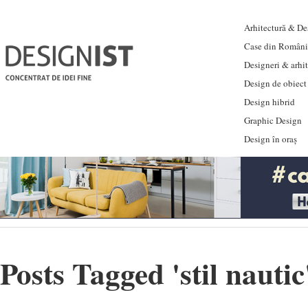
Arhitectură & Des
Case din Români
Designeri & arhi
Design de obiect
Design hibrid
Graphic Design
Design în oraș
Posts Tagged '
stil nautic