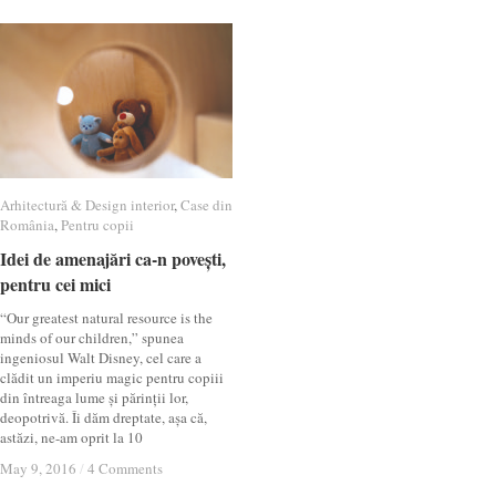
Arhitectură & Design interior
Arhitectură & Design interior
,
Case din
Case din
România
România
,
Pentru copii
Pentru copii
Idei de amenajări ca-n povești,
Idei de amenajări ca-n povești,
pentru cei mici
pentru cei mici
“Our greatest natural resource is the
minds of our children,” spunea
ingeniosul Walt Disney, cel care a
clădit un imperiu magic pentru copiii
din întreaga lume și părinții lor,
deopotrivă. Îi dăm dreptate, așa că,
astăzi, ne-am oprit la 10
May 9, 2016
May 9, 2016
/
/
4 Comments
4 Comments