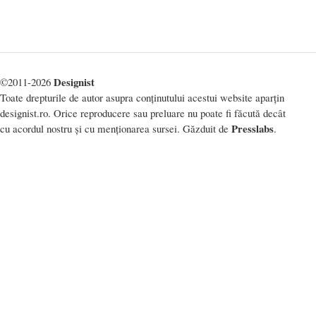
Designist
©2011-2026
Toate drepturile de autor asupra conținutului acestui website aparțin
designist.ro. Orice reproducere sau preluare nu poate fi făcută decât
Presslabs
cu acordul nostru și cu menționarea sursei. Găzduit de
.