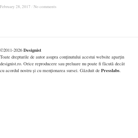
February 28, 2017
February 28, 2017
/
/
No comments
No comments
Designist
©2011-2026
Toate drepturile de autor asupra conținutului acestui website aparțin
designist.ro. Orice reproducere sau preluare nu poate fi făcută decât
Presslabs
cu acordul nostru și cu menționarea sursei. Găzduit de
.