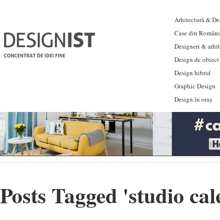
Arhitectură & Des
Case din Români
Designeri & arhi
Design de obiect
Design hibrid
Graphic Design
Design în oraș
Posts Tagged '
studio cal