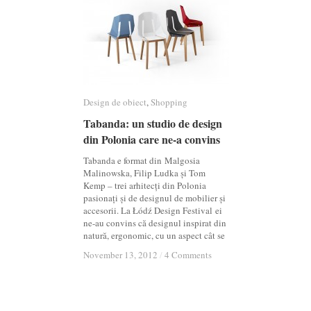
Design de obiect
Design de obiect
,
Shopping
Shopping
Tabanda: un studio de design
Tabanda: un studio de design
din Polonia care ne-a convins
din Polonia care ne-a convins
Tabanda e format din Malgosia
Malinowska, Filip Ludka și Tom
Kemp – trei arhitecți din Polonia
pasionați și de designul de mobilier și
accesorii. La Łódź Design Festival ei
ne-au convins că designul inspirat din
natură, ergonomic, cu un aspect cât se
November 13, 2012
November 13, 2012
/
/
4 Comments
4 Comments