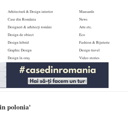
Arhitectură & Design interior
Mansarde
Case din România
News
Designeri & arhitecți români
Arte etc.
Design de obiect
Eco
Design hibrid
Fashion & Bijuterie
Graphic Design
Design travel
Design în oraș
Video stories
in polonia
'