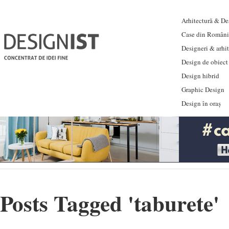
Arhitectură & Des
Case din Români
Designeri & arhi
Design de obiect
Design hibrid
Graphic Design
Design în oraș
Posts Tagged '
taburete
'