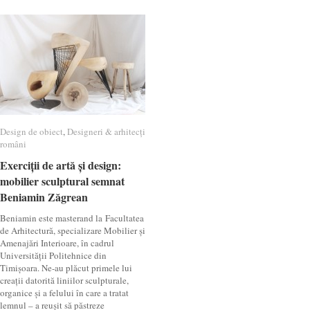
Design de obiect
Design de obiect
,
Designeri & arhitecți
Designeri & arhitecți
români
români
Exerciții de artă și design:
Exerciții de artă și design:
mobilier sculptural semnat
mobilier sculptural semnat
Beniamin Zăgrean
Beniamin Zăgrean
Beniamin este masterand la Facultatea
de Arhitectură, specializare Mobilier și
Amenajări Interioare, în cadrul
Universității Politehnice din
Timișoara. Ne-au plăcut primele lui
creații datorită liniilor sculpturale,
organice și a felului în care a tratat
lemnul – a reușit să păstreze