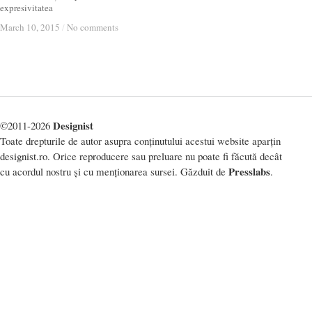
expresivitatea
March 10, 2015
March 10, 2015
/
/
No comments
No comments
Designist
©2011-2026
Toate drepturile de autor asupra conținutului acestui website aparțin
designist.ro. Orice reproducere sau preluare nu poate fi făcută decât
Presslabs
cu acordul nostru și cu menționarea sursei. Găzduit de
.