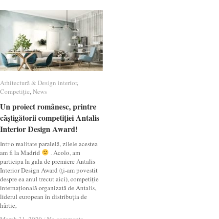
Arhitectură & Design interior
Arhitectură & Design interior
,
Competiție
Competiție
,
News
News
Un proiect românesc, printre
Un proiect românesc, printre
câștigătorii competiției Antalis
câștigătorii competiției Antalis
Interior Design Award!
Interior Design Award!
Într-o realitate paralelă, zilele acestea
am fi la Madrid
. Acolo, am
participa la gala de premiere Antalis
Interior Design Award (ți-am povestit
despre ea anul trecut aici), competiție
internațională organizată de Antalis,
liderul european în distribuția de
hârtie,