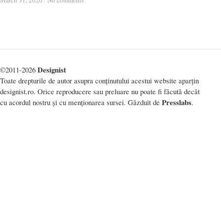
March 31, 2020
March 31, 2020
/
/
No comments
No comments
Designist
©2011-2026
Toate drepturile de autor asupra conținutului acestui website aparțin
designist.ro. Orice reproducere sau preluare nu poate fi făcută decât
Presslabs
cu acordul nostru și cu menționarea sursei. Găzduit de
.