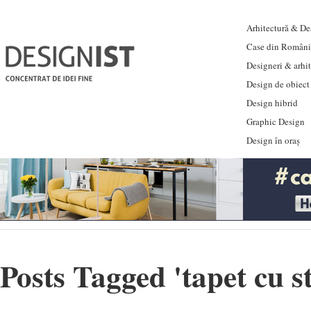
Arhitectură & Des
Case din Români
Designeri & arhi
Design de obiect
Design hibrid
Graphic Design
Design în oraș
Posts Tagged '
tapet cu s