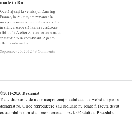
made in Ro
made in Ro
Odată ajunși la vernisajul Dancing
Frames, la Aiurart, am remarcat în
încăperea noastră preferată (cum intri
în stânga, unde stă lampa curgătoare
albă de la Atelier A4) un scaun nou, cu
spătar dintr-un snowboard. Așa am
aflat că este vorba
September 25, 2012
September 25, 2012
/
/
3 Comments
3 Comments
Designist
©2011-2026
Toate drepturile de autor asupra conținutului acestui website aparțin
designist.ro. Orice reproducere sau preluare nu poate fi făcută decât
Presslabs
cu acordul nostru și cu menționarea sursei. Găzduit de
.