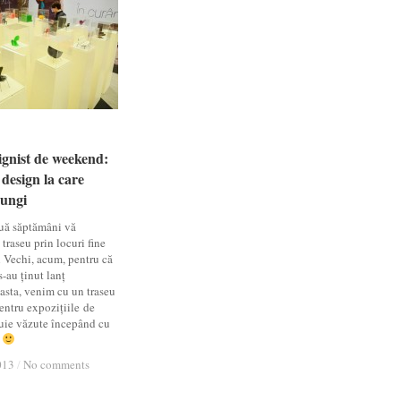
gnist de weekend:
gnist de weekend:
 design la care
 design la care
jungi
jungi
ă săptămâni vă
raseu prin locuri fine
 Vechi, acum, pentru că
-au ținut lanț
sta, venim cu un traseu
entru expozițiile de
uie văzute începând cu
d
013
013
/
/
No comments
No comments