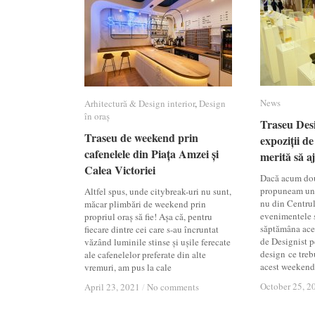
News
News
Arhitectură & Design interior
Arhitectură & Design interior
,
Design
Design
în oraș
în oraș
Traseu Desi
Traseu Desi
Traseu de weekend prin
Traseu de weekend prin
expoziții de
expoziții de
cafenelele din Piața Amzei și
cafenelele din Piața Amzei și
merită să a
merită să a
Calea Victoriei
Calea Victoriei
Dacă acum dou
propuneam un t
Altfel spus, unde citybreak-uri nu sunt,
nu din Centrul
măcar plimbări de weekend prin
evenimentele s
propriul oraș să fie! Așa că, pentru
săptămâna acea
fiecare dintre cei care s-au încruntat
de Designist p
văzând luminile stinse și ușile ferecate
design ce treb
ale cafenelelor preferate din alte
acest weeken
vremuri, am pus la cale
October 25, 2
October 25, 2
April 23, 2021
April 23, 2021
/
/
No comments
No comments