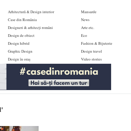
Arhitectură & Design interior
Mansarde
Case din România
News
Designeri & arhitecți români
Arte etc.
Design de obiect
Eco
Design hibrid
Fashion & Bijuterie
Graphic Design
Design travel
Design în oraș
Video stories
d
'