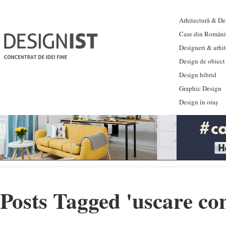
Arhitectură & Des
Case din Români
Designeri & arhi
Design de obiect
Design hibrid
Graphic Design
Design în oraș
Posts Tagged '
uscare co