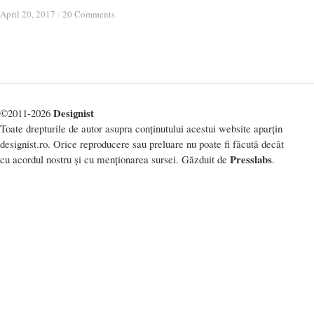
April 20, 2017
April 20, 2017
/
/
20 Comments
20 Comments
Designist
©2011-2026
Toate drepturile de autor asupra conținutului acestui website aparțin
designist.ro. Orice reproducere sau preluare nu poate fi făcută decât
Presslabs
cu acordul nostru și cu menționarea sursei. Găzduit de
.