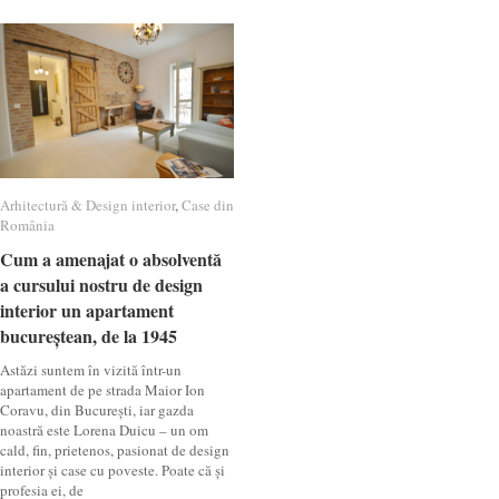
Arhitectură & Design interior
Arhitectură & Design interior
,
Case din
Case din
România
România
Cum a amenajat o absolventă
Cum a amenajat o absolventă
a cursului nostru de design
a cursului nostru de design
interior un apartament
interior un apartament
bucureștean, de la 1945
bucureștean, de la 1945
Astăzi suntem în vizită într-un
apartament de pe strada Maior Ion
Coravu, din București, iar gazda
noastră este Lorena Duicu – un om
cald, fin, prietenos, pasionat de design
interior și case cu poveste. Poate că și
profesia ei, de