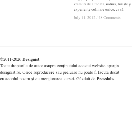
vremuri de altădată, natură, liniște și
experiențe culinare unice, ca să
July 11, 2012
July 11, 2012
/
/
48 Comments
48 Comments
Designist
©2011-2026
Toate drepturile de autor asupra conținutului acestui website aparțin
designist.ro. Orice reproducere sau preluare nu poate fi făcută decât
Presslabs
cu acordul nostru și cu menționarea sursei. Găzduit de
.