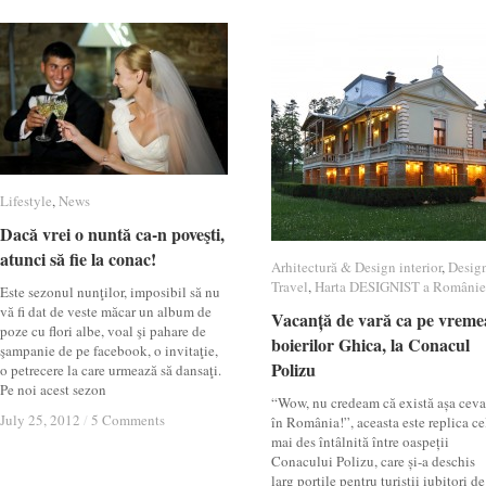
Lifestyle
Lifestyle
,
News
News
Dacă vrei o nuntă ca-n poveşti,
Dacă vrei o nuntă ca-n poveşti,
atunci să fie la conac!
atunci să fie la conac!
Arhitectură & Design interior
Arhitectură & Design interior
,
Desig
Desig
Travel
Travel
,
Harta DESIGNIST a Românie
Harta DESIGNIST a Românie
Este sezonul nunţilor, imposibil să nu
vă fi dat de veste măcar un album de
Vacanță de vară ca pe vreme
Vacanță de vară ca pe vreme
poze cu flori albe, voal şi pahare de
boierilor Ghica, la Conacul
boierilor Ghica, la Conacul
şampanie de pe facebook, o invitaţie,
Polizu
Polizu
o petrecere la care urmează să dansaţi.
Pe noi acest sezon
“Wow, nu credeam că există așa ceva
July 25, 2012
July 25, 2012
/
/
5 Comments
5 Comments
în România!”, aceasta este replica ce
mai des întâlnită între oaspeții
Conacului Polizu, care și-a deschis
larg porțile pentru turiștii iubitori de