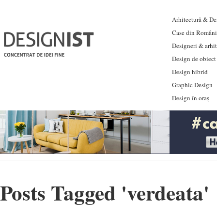
Arhitectură & Des
Case din Români
Designeri & arhi
Design de obiect
Design hibrid
Graphic Design
Design în oraș
Posts Tagged '
verdeata
'