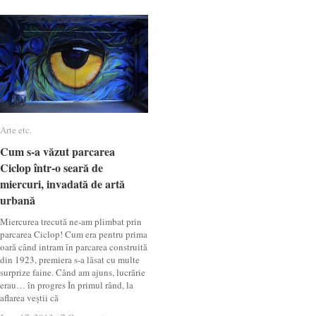
Arte etc.
Arte etc.
Cum s-a văzut parcarea
Cum s-a văzut parcarea
Ciclop într-o seară de
Ciclop într-o seară de
miercuri, invadată de artă
miercuri, invadată de artă
urbană
urbană
Miercurea trecută ne-am plimbat prin
parcarea Ciclop! Cum era pentru prima
oară când intram în parcarea construită
din 1923, premiera s-a lăsat cu multe
surprize faine. Când am ajuns, lucrărie
erau… în progres În primul rând, la
aflarea veștii că