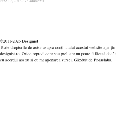
June 17, 2013
June 17, 2013
/
/
7 Comments
7 Comments
Designist
©2011-2026
Toate drepturile de autor asupra conținutului acestui website aparțin
designist.ro. Orice reproducere sau preluare nu poate fi făcută decât
Presslabs
cu acordul nostru și cu menționarea sursei. Găzduit de
.