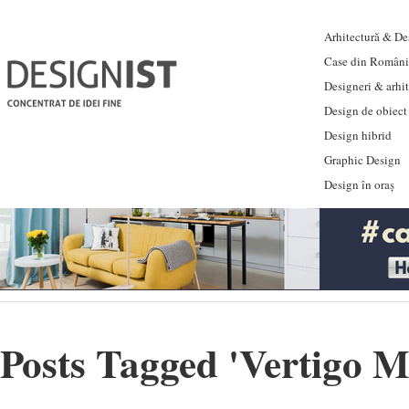
Arhitectură & Des
Case din Români
Designeri & arhi
Design de obiect
Design hibrid
Graphic Design
Design în oraș
Posts Tagged '
Vertigo M