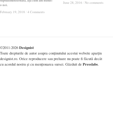
supradimensionată, așa cum am numit-
June 28, 2016
June 28, 2016
/
/
No comments
No comments
o noi.
February 19, 2018
February 19, 2018
/
/
4 Comments
4 Comments
Designist
©2011-2026
Toate drepturile de autor asupra conținutului acestui website aparțin
designist.ro. Orice reproducere sau preluare nu poate fi făcută decât
Presslabs
cu acordul nostru și cu menționarea sursei. Găzduit de
.