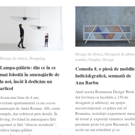
Design de obiect
Design de obiect
,
Designeri & arhite
Designeri & arhite
Design de obiect
Design de obiect
,
Shopping
Shopping
români
români
,
Graphic Design
Graphic Design
Lampa-pălărie: din ce în ce
Lampa-pălărie: din ce în ce
Comoda #, o piesă de mobilie
Comoda #, o piesă de mobilie
mai folosită în amenajările de
mai folosită în amenajările de
ludică&grafică, semnată de
ludică&grafică, semnată de
la noi, încât îi dedicăm un
la noi, încât îi dedicăm un
Ana Barbu
Ana Barbu
articol
articol
Anul acesta Romanian Design Week
dat lovitura cu lucrările a 150 de
Acum mai bine de 4 ani,
designeri și arhitecți, un spațiu
vizitam apartamentul ca un cocon
neconvențional, ce părea out of
amenajat de Anda Roman. Alb, curat,
Romania, instalații-experiment mus
simplu, dar sofisticat prin detalii. În
de testat și expoziții tematice inedit
living, levitând în amenajarea fără
presărate peste tot prin București. To
zgomot și fără “obiecte reziduale”,
acolo ne-am reîntâlnit și cu
stătea lampa-pălărie